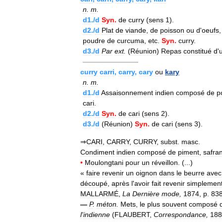
n
.
m
.
d1
./
d
Syn
.
de
curry
(
sens
1
).
d2
./
d
Plat
de
viande
,
de
poisson
ou
d
'
oeufs
poudre
de
curcuma
,
etc
.
Syn
.
curry
.
d3
./
d
Par
ext
.
(
Réunion
)
Repas
constitué
d
'
————————
curry
carri
,
carry
,
cary
ou
kary
n
.
m
.
d1
./
d
Assaisonnement
indien
composé
de
p
cari
.
d2
./
d
Syn
.
de
cari
(
sens
2
).
d3
./
d
(
Réunion
)
Syn
.
de
cari
(
sens
3
).
⇒
CARI
,
CARRY
,
CURRY
,
subst
.
masc
.
Condiment
indien
composé
de
piment
,
safra
•
Moulongtani
pour
un
réveillon
. (...)
«
faire
revenir
un
oignon
dans
le
beurre
avec
découpé
,
après
l
'
avoir
fait
revenir
simplemen
MALLARMÉ
,
La
Dernière
mode
,
1874
,
p
.
83
—
P
.
méton
.
Mets
,
le
plus
souvent
composé
l
'
indienne
(
FLAUBERT
,
Correspondance
,
188