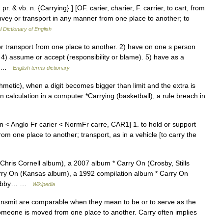
 pr. & vb. n. {Carrying}.] [OF. carier, charier, F. carrier, to cart, from
convey or transport in any manner from one place to another; to
l Dictionary of English
 transport from one place to another. 2) have on one s person
 4) assume or accept (responsibility or blame). 5) have as a
a… …
English terms dictionary
hmetic), when a digit becomes bigger than limit and the extra is
in calculation in a computer *Carrying (basketball), a rule breach in
en < Anglo Fr carier < NormFr carre, CAR1] 1. to hold or support
rom one place to another; transport, as in a vehicle [to carry the
hris Cornell album), a 2007 album * Carry On (Crosby, Stills
rry On (Kansas album), a 1992 compilation album * Carry On
 Bobby… …
Wikipedia
ransmit are comparable when they mean to be or to serve as the
meone is moved from one place to another. Carry often implies