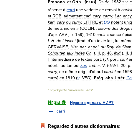
Prononc
.
et
Orth
.
:
[
].
Ds
Ac
.
1932
s
.
v
.
c
réserve
à
carri
une
vedette
de
renvoi
à
caric
et
ROB
.
admettent
cari
,
cary
,
carry
;
Lar
.
ency
kari
,
cary
ou
curry
.
LITTRÉ
et
DG
notent
uni
de
mets
indien
» (
COLIN
,
Histoire
des
drogu
d
'
apr
.
ARV
.,
p
.
159
);
1610
cariil
«
sauce
épic
I
.
H
.
de
Linscot
[
trad
.
d
'
un
texte
lat
.,
lui
-
mêm
GERVAISE
,
Hist
.
nat
.
et
pol
.
du
Roy
.
de
Siam
Schouten
aux
Indes
Or
.,
t
.
II
,
p
.
46
,
ibid
.
).
II
.
l
'
intermédiaire
de
textes
port
. (
cf
.
port
.
caril
e
néerl
.,
au
tamoul
kari
«
id
.
».
V
.
FEW
t
.
20
,
p
curry
,
de
même
orig
.,
d
'
abord
carriel
en
1598
curry
]
en
1810
(
v
.
NED
).
Fréq
.
abs
.
littér
.
Ca
Encyclopédie
Universelle
.
2012
.
Игры ⚽
Нужно сделать НИР?
carri
Regardez d'autres dictionnaires: