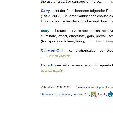
the use of a cart or carriage or more… …
Ne
Carry
— ist der Familienname folgender Pers
(1952–2008), US amerikanischer Schauspiel
US amerikanischer Jazzmusiker und Juris
carry
— I (succeed) verb accomplish, achieve,
culminate, effect, effectuate, gain, prevail, 
(transport) verb bear, bring,… …
Law dictionar
Carry on Oi!!
— Kompilationsalbum von Diver
…
Deutsch Wikipedia
Carry On
— Saltar a navegación, búsqueda 
Wikipedia Español
© Academic, 2000-2026
Contactez-nous:
Support techn
Dictionnaires exportation
, créé sur PHP,
Joomla,