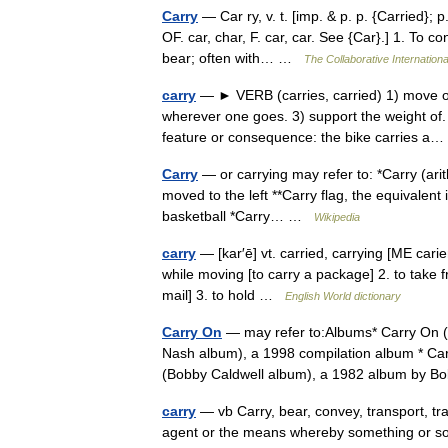
Carry
— Car ry, v. t. [imp. & p. p. {Carried}; p.
OF. car, char, F. car, car. See {Car}.] 1. To 
bear; often with… …
The Collaborative Internationa
carry
— ► VERB (carries, carried) 1) move or
wherever one goes. 3) support the weight of.
feature or consequence: the bike carries 
Carry
— or carrying may refer to: *Carry (arit
moved to the left **Carry flag, the equivalent 
basketball *Carry… …
Wikipedia
carry
— [kar′ē] vt. carried, carrying [ME cari
while moving [to carry a package] 2. to take f
mail] 3. to hold …
English World dictionary
Carry On
— may refer to:Albums* Carry On (C
Nash album), a 1998 compilation album * Ca
(Bobby Caldwell album), a 1982 album by
carry
— vb Carry, bear, convey, transport, t
agent or the means whereby something or so