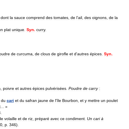
,
dont
la
sauce
comprend
des
tomates
,
de
l
'
ail
,
des
oignons
,
de
la
un
plat
unique
.
Syn
.
curry
.
oudre
de
curcuma
,
de
clous
de
girofle
et
d
'
autres
épices
.
Syn
.
n
,
poivre
et
autres
épices
pulvérisées
.
Poudre
de
carry
:
du
cari
et
du
safran
jaune
de
l
'
île
Bourbon
,
et
y
mettre
un
poulet
t
... »
8
.
de
volaille
et
de
riz
,
préparé
avec
ce
condiment
.
Un
cari
à
0
,
p
.
346
).