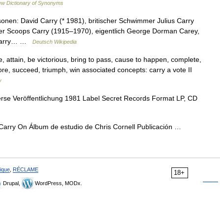
w Dictionary of Synonyms
onen: David Carry (* 1981), britischer Schwimmer Julius Carry
er Scoops Carry (1915–1970), eigentlich George Dorman Carey,
t Carry… …
Deutsch Wikipedia
 attain, be victorious, bring to pass, cause to happen, complete,
score, succeed, triumph, win associated concepts: carry a vote II
y
se Veröffentlichung 1981 Label Secret Records Format LP, CD
Carry On Álbum de estudio de Chris Cornell Publicación …
ique
,
RÉCLAME
18+
Drupal,
WordPress, MODx.