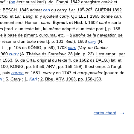
ari
'
:
(
on
écrit
aussi
kari
').
Ac
.
Compl
.
1842
enregistre
carick
et
e
e
k
;
BESCH
.
1845
admet
cari
ou
carry
.
Lar
.
19
-
20
,
GUÉRIN
1892
clop
.
et
Lar
.
Lang
.
fr
.
y
ajoutent
curry
.
QUILLET
1965
donne
cari
,
quement
cari
.
Homon
.
carie
.
Étymol
.
et
Hist
.
I
.
1602
caril
«
sorte
es
[
trad
.
d
'
un
texte
lat
.,
lui
-
même
adapté
d
'
un
texte
port
.],
p
.
158
ée
à
base
de
piment
,
curcuma
,
etc
. » (
Histoire
de
la
navigation
de
e
résumé
d
'
un
texte
néerl
.],
p
.
131
,
ibid
.
);
1688
cary
(
N
.
,
t
.
I
,
p
.
105
ds
KÖNIG
,
p
.
59
);
1708
carri
(
Voy
.
de
Gautier
1960
curry
(
A
.
Thérive
ds
Carrefour
,
28
juin
,
p
.
22
).
I
est
empr
.,
par
n
1563
,
G
.
da
Orta
,
original
du
texte
fr
.
de
1602
ds
DALG
.)
lat
.
et
.
100
;
KÖNIG
,
pp
.
58
-
59
;
ARV
.,
pp
.
158
-
159
).
II
est
empr
.
à
l
'
angl
.
,
puis
carree
en
1681
,
currey
en
1747
et
curry
-
powder
[
poudre
de
ri
:
5
.
Carry
:
1
.
Kari
:
2
.
Bbg
.
ARV
.
1963
,
pp
.
158
-
159
.
cartouchard