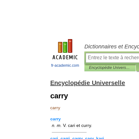
Dictionnaires et Ency
fr-academic.com
Encyclopédie Universelle
Encyclopédie Universelle
carry
carry
carry
n
.
m
.
V
.
cari
et
curry
.
————————
cari
,
carri
,
carry
,
cary
,
kari