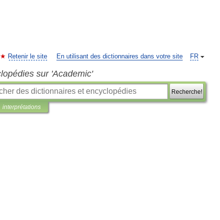
Retenir le site
En utilisant des dictionnaires dans votre site
FR
clopédies sur 'Academic'
Recherche!
interprétations